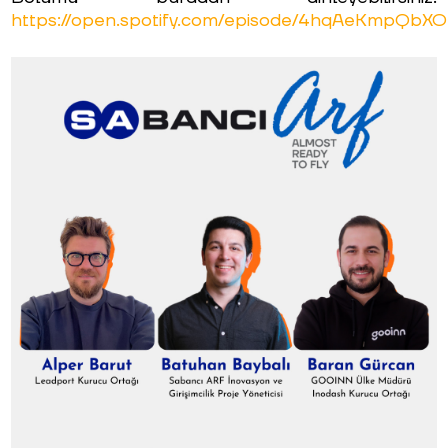
https://open.spotify.com/episode/4hqAeKmpQbX