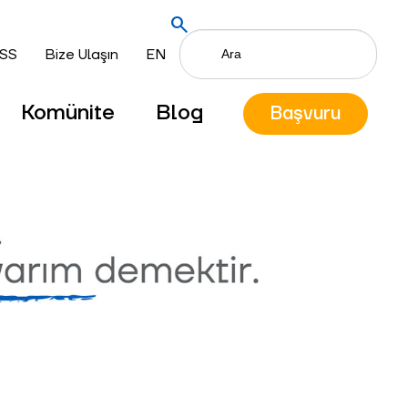
search
SS
Bize Ulaşın
EN
Komünite
Blog
Başvuru