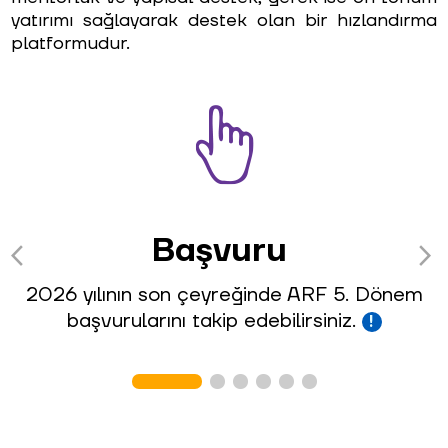
yatırımı sağlayarak destek olan bir hızlandırma
platformudur.
Başvuru
arrow_back_ios
arrow_forward_ios
2026 yılının son çeyreğinde ARF 5. Dönem
başvurularını takip edebilirsiniz.
!