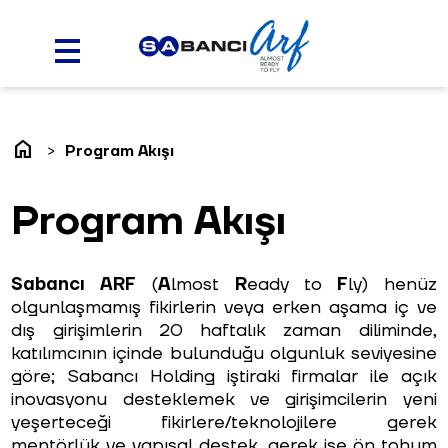
home
Program Akışı
Program Akışı
Sabancı ARF
(
A
lmost
R
eady to
F
ly) henüz
olgunlaşmamış fikirlerin veya erken aşama iç ve
dış girişimlerin 20 haftalık zaman diliminde,
katılımcının içinde bulunduğu olgunluk seviyesine
göre; Sabancı Holding iştiraki firmalar ile açık
inovasyonu desteklemek ve girişimcilerin yeni
yeşerteceği fikirlere/teknolojilere gerek
mentörlük ve yapısal destek, gerek ise ön tohum