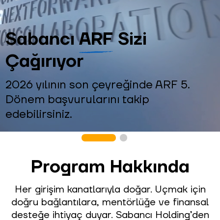
Sabancı
ARF
Sizi
Çağırıyor
2026 yılının son çeyreğinde ARF 5.
Dönem başvurularını takip
edebilirsiniz.
Program Hakkında
Her girişim kanatlarıyla doğar. Uçmak için
doğru bağlantılara, mentörlüğe ve finansal
desteğe ihtiyaç duyar. Sabancı Holding’den