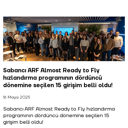
h
d
0
S
Sabancı ARF Almost Ready to Fly
S
hızlandırma programının dördüncü
h
b
dönemine seçilen 15 girişim belli oldu!
a
v
16 Mayıs 2025
d
Sabancı ARF Almost Ready to Fly hızlandırma
d
programının dördüncü dönemine seçilen 15
e
girişim belli oldu!