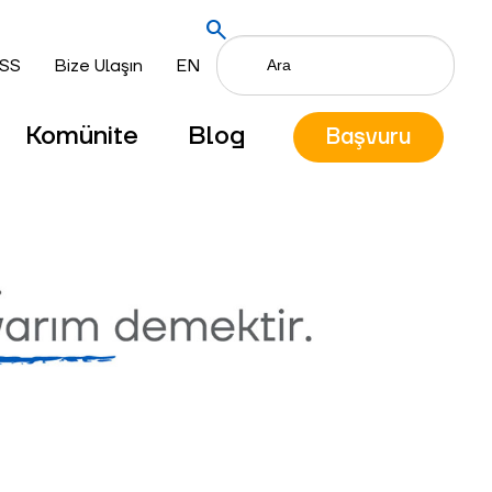
search
SS
Bize Ulaşın
EN
Komünite
Blog
Başvuru