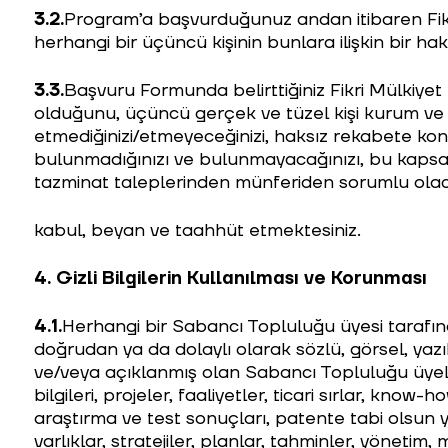
3.2.
Program’a başvurduğunuz andan itibaren Fikr
herhangi bir üçüncü kişinin bunlara ilişkin bir h
3.3.
Başvuru Formunda belirttiğiniz Fikri Mülkiyet
olduğunu, üçüncü gerçek ve tüzel kişi kurum ve 
etmediğinizi/etmeyeceğinizi, haksız rekabete kon
bulunmadığınızı ve bulunmayacağınızı, bu kaps
tazminat taleplerinden münferiden sorumlu olaca
kabul, beyan ve taahhüt etmektesiniz.
4.
Gizli Bilgilerin Kullanılması ve Korunması
4.1.
Herhangi bir Sabancı Topluluğu üyesi tarafı
doğrudan ya da dolaylı olarak sözlü, görsel, yazılı
ve/veya açıklanmış olan Sabancı Topluluğu üyeleri i
bilgileri, projeler, faaliyetler, ticari sırlar, know-h
araştırma ve test sonuçları, patente tabi olsun ya 
varlıklar, stratejiler, planlar, tahminler, yönetim,