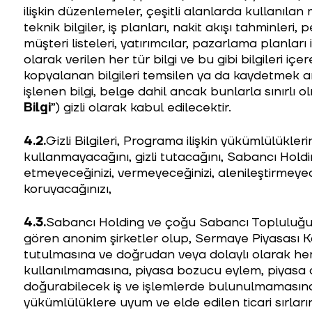
ilişkin düzenlemeler, çeşitli alanlarda kullanılan me
teknik bilgiler, iş planları, nakit akışı tahminleri, p
müşteri listeleri, yatırımcılar, pazarlama planları 
olarak verilen her tür bilgi ve bu gibi bilgileri iç
kopyalanan bilgileri temsilen ya da kaydetmek ama
işlenen bilgi, belge dahil ancak bunlarla sınırlı o
Bilgi
”) gizli olarak kabul edilecektir.
4.2.
Gizli Bilgileri, Programa ilişkin yükümlülükler
kullanmayacağını, gizli tutacağını, Sabancı Holding
etmeyeceğinizi, vermeyeceğinizi, alenileştirmeyec
koruyacağınızı,
4.3.
Sabancı Holding ve çoğu Sabancı Topluluğu ü
gören anonim şirketler olup, Sermaye Piyasası Ka
tutulmasına ve doğrudan veya dolaylı olarak he
kullanılmamasına, piyasa bozucu eylem, piyasa dol
doğurabilecek iş ve işlemlerde bulunulmamasına
yükümlülüklere uyum ve elde edilen ticari sırları