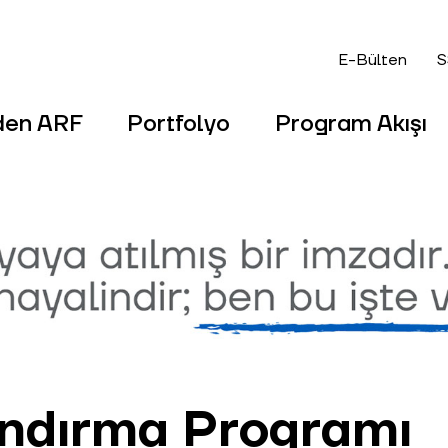
E-Bülten
S
den ARF
Portfolyo
Program Akışı
landırma Programı