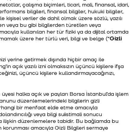
totlar, çalışma biçimleri, ticari, mali, finansal, idari,
erformans bilgileri, finansal bilgiler, hukuki bilgiler,
ile kişisel veriler de dahil olmak üzere sözlü, yazılı
eren veya bu gibi bilgilerden türetilen veya
cıyla kullanılan her tür fiziki ya da dijital ortamda
lmamak üzere her türlü veri, bilgi ve belge (“
Gizli
inizi yerine getirmek dışında hiçbir amaç ile
’in açık yazılı izni olmaksızın üçüncü kişilere ifşa
eğinizi, üçüncü kişilere kullandırmayacağınızı,
yesi halka açık ve payları Borsa İstanbul’da işlem
nunu düzenlemelerindeki bilgilerin gizli
rhangi bir menfaat elde etme amacıyla
andırıcılığı veya bilgi suiistimali sonucu
 ilişkin düzenlemelere tabidir. Bu bağlamda bu
n korunması amacıyla Gizli Bilgileri sermaye