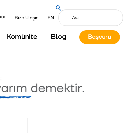
search
SS
Bize Ulaşın
EN
Komünite
Blog
Başvuru