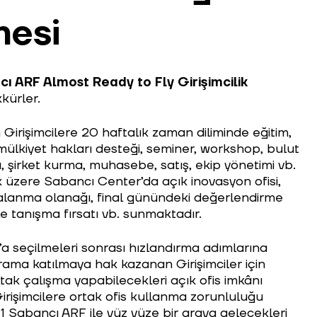
mesi
ı ARF Almost Ready to Fly Girişimcilik
kürler.
irişimcilere 20 haftalık zaman diliminde eğitim,
mülkiyet hakları desteği, seminer, workshop, bulut
 şirket kurma, muhasebe, satış, ekip yönetimi vb.
 üzere Sabancı Center’da açık inovasyon ofisi,
alanma olanağı, final günündeki değerlendirme
e tanışma fırsatı vb. sunmaktadır.
a seçilmeleri sonrası hızlandırma adımlarına
rama katılmaya hak kazanan Girişimciler için
ak çalışma yapabilecekleri açık ofis imkânı
irişimcilere ortak ofis kullanma zorunluluğu
1 Sabancı ARF ile yüz yüze bir araya gelecekleri