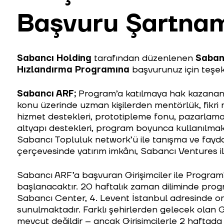
Başvuru Şartna
Sabancı
Holding
tarafından düzenlenen
Sabanc
Hızlandırma
Programına
başvurunuz için teşek
Sabancı ARF;
Program’a katılmaya hak kazanan G
konu üzerinde uzman kişilerden mentörlük, fikri 
hizmet destekleri, prototipleme fonu, pazarlama,
altyapı destekleri, program boyunca kullanılmak
Sabancı Topluluk network’ü ile tanışma ve fayd
çerçevesinde yatırım imkânı, Sabancı Ventures il
Sabancı ARF’a başvuran Girişimciler ile Program’
başlanacaktır. 20 haftalık zaman diliminde prog
Sabancı Center, 4. Levent İstanbul adresinde ort
sunulmaktadır. Farklı şehirlerden gelecek olan G
mevcut değildir – ancak Girişimcilerle 2 haftada 