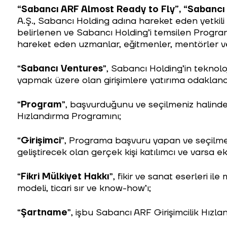
“Sabancı ARF Almost Ready to Fly”, “Sabancı
A.Ş., Sabancı Holding adına hareket eden yetkili
belirlenen ve Sabancı Holding’i temsilen Prog
hareket eden uzmanlar, eğitmenler, mentörler ve di
“
Sabancı Ventures
”, Sabancı Holding’in teknoloj
yapmak üzere olan girişimlere yatırıma odaklanan
“
Program
”, başvurduğunu ve seçilmeniz halinde 
Hızlandırma Programını;
“
Girişimci
”, Programa başvuru yapan ve seçilmesi
geliştirecek olan gerçek kişi katılımcı ve varsa ek
“
Fikri Mülkiyet Hakkı
”, fikir ve sanat eserleri il
modeli, ticari sır ve know-how’ı;
“
Şartname
”, işbu Sabancı ARF Girişimcilik Hız