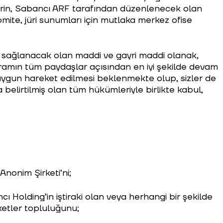
ilerin, Sabancı ARF tarafından düzenlenecek olan
ite, jüri sunumları için mutlaka merkez ofise
e sağlanacak olan maddi ve gayri maddi olanak,
ramın tüm paydaşlar açısından en iyi şekilde devam
 uygun hareket edilmesi beklenmekte olup, sizler de
lirtilmiş olan tüm hükümleriyle birlikte kabul,
nonim Şirketi’ni;
cı Holding’in iştiraki olan veya herhangi bir şekilde
ketler topluluğunu;