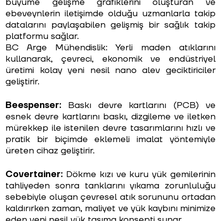
büyüme gelişme grafiklerini oluşturan ve
ebeveynlerin iletişimde olduğu uzmanlarla takip
datalarını paylaşabilen gelişmiş bir sağlık takip
platformu sağlar.
BC Arge Mühendislik: Yerli maden atıklarını
kullanarak, çevreci, ekonomik ve endüstriyel
üretimi kolay yeni nesil nano alev geciktiriciler
geliştirir.
Beespenser:
Baskı devre kartlarını (PCB) ve
esnek devre kartlarını baskı, dizgileme ve iletken
mürekkep ile istenilen devre tasarımlarını hızlı ve
pratik bir biçimde eklemeli imalat yöntemiyle
üreten cihaz geliştirir.
Covertainer:
Dökme kızı ve kuru yük gemilerinin
tahliyeden sonra tanklarını yıkama zorunluluğu
sebebiyle oluşan çevresel atık sorununu ortadan
kaldırırken zaman, maliyet ve yük kaybını minimize
eden yeni nesil yük taşıma konsepti sunar.